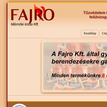
Tűzvédelem t
felülvizsg
Kezdőlap
Cég