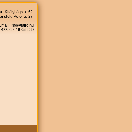
, Királyhágó u. 62.
nsfeld Péter u. 27.
mail: info@fajro.hu
.422969, 19.058930